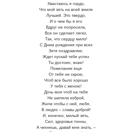
Хвастаюсь я гордо,
Что мой зять на всей земле
Лучший. Это твердо,
И о чем бы я его
Вдруг не попросила,
Все он сделает легко,
Так, что сердцу мило!
С Днем рождения при всех
Зятя поздравляю:
Ждет пускай тебя успех
Ты достоин, знаю!
Пожелание еще
От тебя не скрою,
Чтоб все было хорошо
У тебя с женою!
Дочь моя чтоб на тебя
Не шипела коброй,
Жили чтобы с ней, любя,
В людях – славы доброй!
И, конечно, милый зять,
Сил, здоровья тонны,
А чихнешь, давай мне знать, –