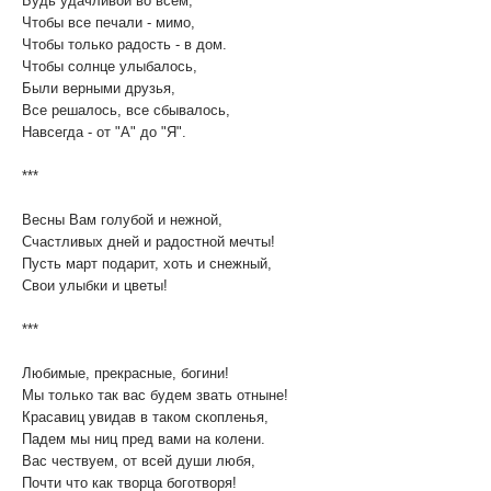
Будь удачливой во всем,
Чтобы все печали - мимо,
Чтобы только радость - в дом.
Чтобы солнце улыбалось,
Были верными друзья,
Все решалось, все сбывалось,
Навсегда - от "А" до "Я".
***
Весны Вам голубой и нежной,
Счастливых дней и радостной мечты!
Пусть март подарит, хоть и снежный,
Свои улыбки и цветы!
***
Любимые, прекрасные, богини!
Мы только так вас будем звать отныне!
Красавиц увидав в таком скопленья,
Падем мы ниц пред вами на колени.
Вас чествуем, от всей души любя,
Почти что как творца боготворя!