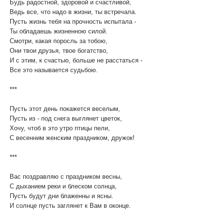
Будь радостной, здоровой и счастливой,
Ведь все, что надо в жизни, ты встречала.
Пусть жизнь тебя на прочность испытала -
Ты обладаешь жизненною силой.
Смотри, какая поросль за тобою,
Они твои друзья, твое богатство,
И с этим, к счастью, больше не расстаться -
Все это называется судьбою.
***
Пусть этот день покажется веселым,
Пусть из - под снега выглянет цветок,
Хочу, чтоб в это утро птицы пели,
С весенним женским праздником, дружок!
***
Вас поздравляю с праздником весны,
С дыханием реки и блеском солнца,
Пусть будут дни блаженны и ясны.
И солнце пусть заглянет к Вам в оконце.