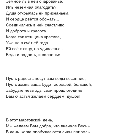
Земное ль в ней очарованье,
Иль неземная благодать?
Душа открылась ей признаньем,
И сердце рвётся обожать...
Соединились в ней счастливо
И доброта и красота.
Когда так женщина красива,
Уже не в счёт её года.
Ей всё к лицу, на удивленье -
Беда и радость, и волненье.
Пусть радость несут вам воды весенние,
Пусть жизнь ваша будет хорошей, большой,
Забудьте невзгоды свои прошлогодние
Вам счастья желаем сердцем, душой!
В этот мартовский день,
Мы желаем Вам добра, что вначале Весны
В день, когда пробуждаются силы природы