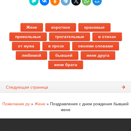
Жене
короткое
красивые
прикольные
трогательные
в стихах
от мужа
в прозе
своими словами
любимой
бывшей
жене друга
жене брата
Следующая страница
Пожелание.ру
»
Жене
» Поздравления с днем рождения бывшей
жене