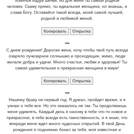
хомячок надув шечки, но для меня ты самый родной
человек. Скажу прямо, ты идеальная женщина, но знаешь, и
слава Богу. Оставайся такой всегда, моей самой лучшей,
родной и любимой женой.
Копировать
Открытка
***
С днем рождения! Дорогая жена, хочу чтобы твой путь всегда
озаряло лучезарное солнышко и проходящие, мимо, люди
желали добра и удачи. Много счастья, любви и здоровья! Ты
самая удивительная и прекрасная женщина в мире!
Копировать
Открытка
***
Нашему браку не первый год. Я думал, пройдет время, и я
узнаю о тебе все. Но это оказалось не так. Ты продолжаешь
меня удивлять. Каждый день я нахожу в тебе что-то новое и
прекрасное, в тебе всегда есть таинственность, и я знаю, что
впереди меня ждет много чудесных открытий. В твой День
рождения я поднимаю бокал за тебя, моя известная и