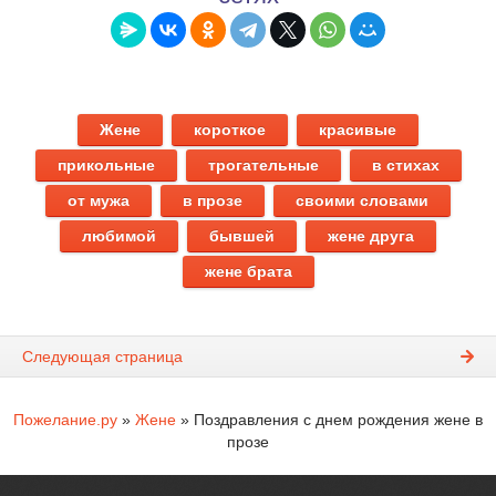
Жене
короткое
красивые
прикольные
трогательные
в стихах
от мужа
в прозе
своими словами
любимой
бывшей
жене друга
жене брата
Следующая страница
Пожелание.ру
»
Жене
» Поздравления с днем рождения жене в
прозе