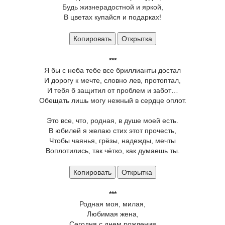
Будь жизнерадостной и яркой,
В цветах купайся и подарках!
Копировать
Открытка
***
Я бы с неба тебе все бриллианты достал
И дорогу к мечте, словно лев, протоптал,
И тебя б защитил от проблем и забот…
Обещать лишь могу нежный в сердце оплот.
Это все, что, родная, в душе моей есть.
В юбилей я желаю стих этот прочесть,
Чтобы чаянья, грёзы, надежды, мечты
Воплотились, так чётко, как думаешь ты.
Копировать
Открытка
***
Родная моя, милая,
Любимая жена,
Сегодня с днем рождения