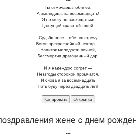
***
Ты отмечаешь юбилей,
А выглядишь на восемнадцать!
Я не могу не восхищаться
Цветущей красотой твоей.
Судьба несет тебе навстречу
Богов прекраснейший нектар —
Напиток молодости вечной,
Бессмертия драгоценный дар.
И я надеждою согрет —
Невзгоды стороной промчатся,
И снова я за восемнадцать
Пить буду через двадцать лет!
Копировать
Открытка
поздравления жене с днем рожден
***