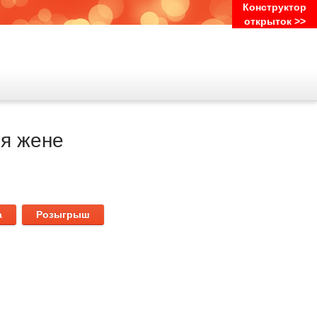
Конструктор
открыток >>
я жене
а
Розыгрыш