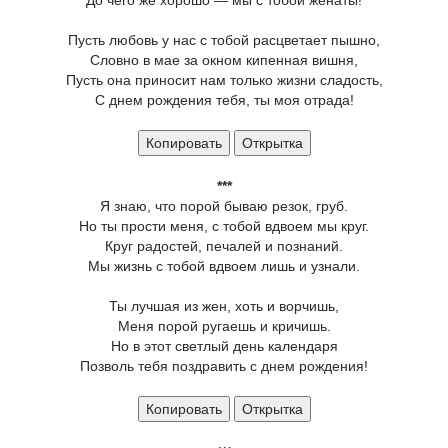
До чего же хорошо — мы с тобой женаты!
Пусть любовь у нас с тобой расцветает пышно,
Словно в мае за окном кипенная вишня,
Пусть она приносит нам только жизни сладость,
С днем рождения тебя, ты моя отрада!
Копировать
Открытка
***
Я знаю, что порой бываю резок, груб.
Но ты прости меня, с тобой вдвоем мы круг.
Круг радостей, печалей и познаний.
Мы жизнь с тобой вдвоем лишь и узнали.
Ты лучшая из жен, хоть и ворчишь,
Меня порой ругаешь и кричишь.
Но в этот светлый день календаря
Позволь тебя поздравить с днем рождения!
Копировать
Открытка