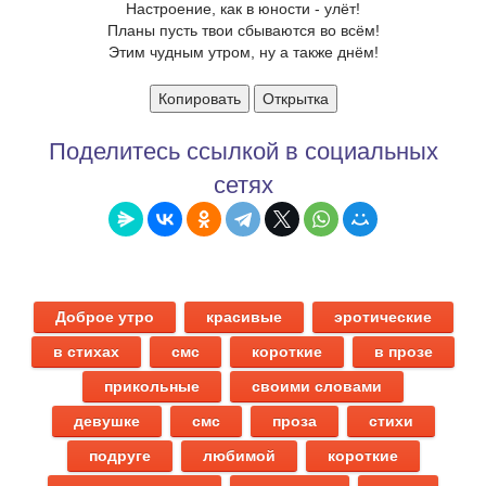
Настроение, как в юности - улёт!
Планы пусть твои сбываются во всём!
Этим чудным утром, ну а также днём!
Копировать
Открытка
Поделитесь ссылкой в социальных
сетях
Доброе утро
красивые
эротические
в стихах
смс
короткие
в прозе
прикольные
своими словами
девушке
смс
проза
стихи
подруге
любимой
короткие