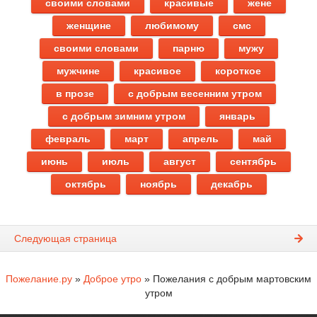
своими словами
красивые
жене
женщине
любимому
смс
своими словами
парню
мужу
мужчине
красивое
короткое
в прозе
с добрым весенним утром
с добрым зимним утром
январь
февраль
март
апрель
май
июнь
июль
август
сентябрь
октябрь
ноябрь
декабрь
Следующая страница
Пожелание.ру
»
Доброе утро
» Пожелания с добрым мартовским
утром